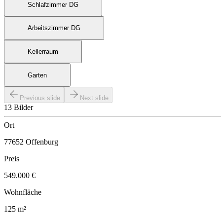
Schlafzimmer DG
Arbeitszimmer DG
Kellerraum
Garten
Previous slide
Next slide
13 Bilder
Ort
77652 Offenburg
Preis
549.000 €
Wohnfläche
125 m²