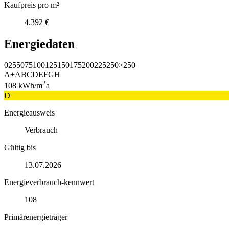
Kaufpreis pro m²
4.392 €
Energiedaten
0
25
50
75
100
125
150
175
200
225
250
>250
A+
A
B
C
D
E
F
G
H
2
108
kWh/m
a
D
Energieausweis
Verbrauch
Gültig bis
13.07.2026
Energieverbrauch-kennwert
108
Primärenergieträger