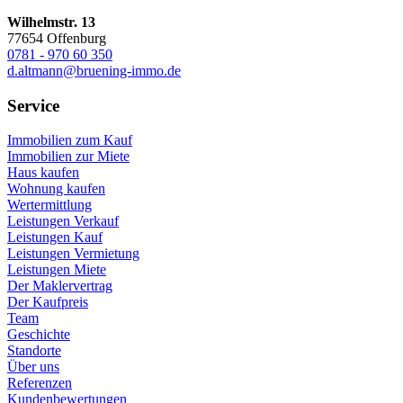
Wilhelmstr. 13
77654 Offenburg
0781 - 970 60 350
d.altmann@bruening-immo.de
Service
Immobilien zum Kauf
Immobilien zur Miete
Haus kaufen
Wohnung kaufen
Wertermittlung
Leistungen Verkauf
Leistungen Kauf
Leistungen Vermietung
Leistungen Miete
Der Maklervertrag
Der Kaufpreis
Team
Geschichte
Standorte
Über uns
Referenzen
Kundenbewertungen