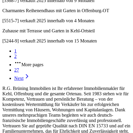
[
5368-7
]
verkauft 2025 innerhalb von 9 Monaten
Charmantes Reihenendhaus mit Garten in Offenburg-OT
[
5515-7
]
verkauft 2025 innerhalb von 4 Monaten
Zuhause mit Terrasse und Garten in Kehl-Ortsteil
[
5244-9
]
verkauft 2025 innerhalb von 15 Monaten
1
2
More pages
27
Next
R.G. Brüning Immobilien ist Ihr erfahrener Immobilienmakler für
Kehl, Offenburg und die gesamte Ortenau. Seit 1983 stehen wir für
Kompetenz, Vertrauen und persönliche Beratung – von der
kostenlosen Wertermittlung für Verkäufer bis zur erfolgreichen
Vermittlung von Häusern, Wohnungen und Kapitalanlagen. Dank
unseres mehrsprachigen Teams begleiten wir auch deutsch-
französische Immobiliengeschäfte zuverlässig und professionell.
Vertrauen Sie auf geprüfte Qualität nach DIN EN 15733 und auf ein
Familienunternehmen, das für Ehrlichkeit und Zuverlässigkeit steht.