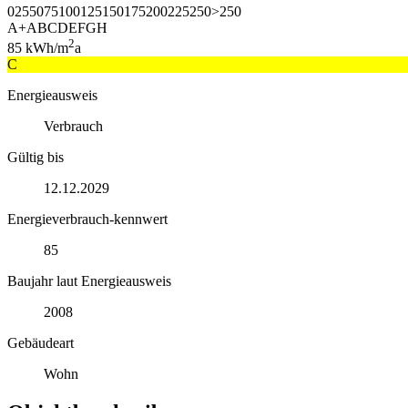
0
25
50
75
100
125
150
175
200
225
250
>250
A+
A
B
C
D
E
F
G
H
2
85
kWh/m
a
C
Energieausweis
Verbrauch
Gültig bis
12.12.2029
Energieverbrauch-kennwert
85
Baujahr laut Energieausweis
2008
Gebäudeart
Wohn