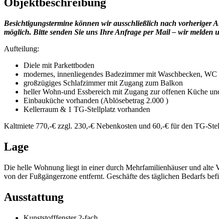
Objektbeschreibung
Besichtigungstermine können wir ausschließlich nach vorheriger An
möglich. Bitte senden Sie uns Ihre Anfrage per Mail – wir melden 
Aufteilung:
Diele mit Parkettboden
modernes, innenliegendes Badezimmer mit Waschbecken, WC
großzügiges Schlafzimmer mit Zugang zum Balkon
heller Wohn-und Essbereich mit Zugang zur offenen Küche un
Einbauküche vorhanden (Ablösebetrag 2.000 )
Kellerraum & 1 TG-Stellplatz vorhanden
Kaltmiete 770,-€ zzgl. 230,-€ Nebenkosten und 60,-€ für den TG-Stel
Lage
Die helle Wohnung liegt in einer durch Mehrfamilienhäuser und alte 
von der Fußgängerzone entfernt. Geschäfte des täglichen Bedarfs befi
Ausstattung
Kunststofffenster 2-fach