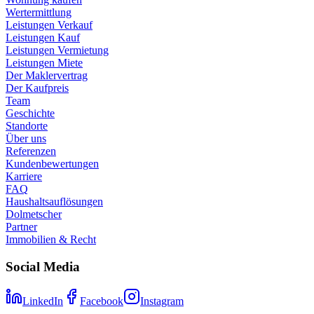
Wertermittlung
Leistungen Verkauf
Leistungen Kauf
Leistungen Vermietung
Leistungen Miete
Der Maklervertrag
Der Kaufpreis
Team
Geschichte
Standorte
Über uns
Referenzen
Kundenbewertungen
Karriere
FAQ
Haushaltsauflösungen
Dolmetscher
Partner
Immobilien & Recht
Social Media
LinkedIn
Facebook
Instagram