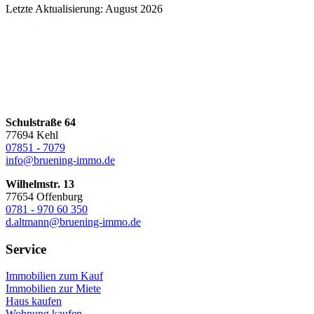
Letzte Aktualisierung: August 2026
Schulstraße 64
77694 Kehl
07851 - 7079
info@bruening-immo.de
Wilhelmstr. 13
77654 Offenburg
0781 - 970 60 350
d.altmann@bruening-immo.de
Service
Immobilien zum Kauf
Immobilien zur Miete
Haus kaufen
Wohnung kaufen