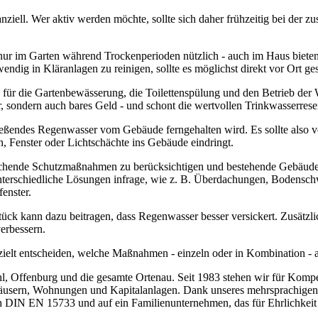
iell. Wer aktiv werden möchte, sollte sich daher frühzeitig bei der 
nur im Garten während Trockenperioden nützlich - auch im Haus bieten 
fwendig in Kläranlagen zu reinigen, sollte es möglichst direkt vor Ort
für die Gartenbewässerung, die Toilettenspülung und den Betrieb der 
, sondern auch bares Geld - und schont die wertvollen Trinkwasserres
fließendes Regenwasser vom Gebäude ferngehalten wird. Es sollte also v
 Fenster oder Lichtschächte ins Gebäude eindringt.
prechende Schutzmaßnahmen zu berücksichtigen und bestehende Gebäude
rschiedliche Lösungen infrage, wie z. B. Überdachungen, Bodenschwe
enster.
kann dazu beitragen, dass Regenwasser besser versickert. Zusätzlich e
erbessern.
 gezielt entscheiden, welche Maßnahmen - einzeln oder in Kombination - 
hl, Offenburg und die gesamte Ortenau. Seit 1983 stehen wir für Kompe
 Häusern, Wohnungen und Kapitalanlagen. Dank unseres mehrsprachigen
ach DIN EN 15733 und auf ein Familienunternehmen, das für Ehrlichkeit 