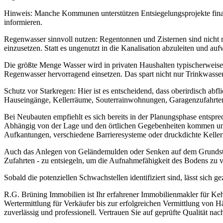
Hinweis: Manche Kommunen unterstützen Entsiegelungsprojekte finanz
informieren.
Regenwasser sinnvoll nutzen: Regentonnen und Zisternen sind nicht 
einzusetzen. Statt es ungenutzt in die Kanalisation abzuleiten und au
Die größte Menge Wasser wird in privaten Haushalten typischerweise 
Regenwasser hervorragend einsetzen. Das spart nicht nur Trinkwasser
Schutz vor Starkregen: Hier ist es entscheidend, dass oberirdisch ab
Hauseingänge, Kellerräume, Souterrainwohnungen, Garagenzufahrten,
Bei Neubauten empfiehlt es sich bereits in der Planungsphase ents
Abhängig von der Lage und den örtlichen Gegebenheiten kommen unte
Aufkantungen, verschiedene Barrieresysteme oder druckdichte Kellerf
Auch das Anlegen von Geländemulden oder Senken auf dem Grundstück 
Zufahrten - zu entsiegeln, um die Aufnahmefähigkeit des Bodens zu v
Sobald die potenziellen Schwachstellen identifiziert sind, lässt sich
R.G. Brüning Immobilien ist Ihr erfahrener Immobilienmakler für Ke
Wertermittlung für Verkäufer bis zur erfolgreichen Vermittlung von
zuverlässig und professionell. Vertrauen Sie auf geprüfte Qualität n