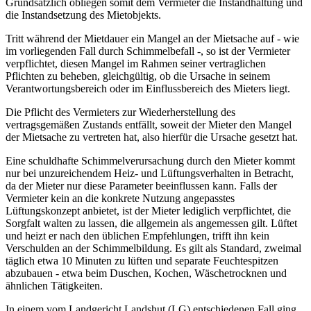
Grundsätzlich obliegen somit dem Vermieter die Instandhaltung und
die Instandsetzung des Mietobjekts.
Tritt während der Mietdauer ein Mangel an der Mietsache auf - wie
im vorliegenden Fall durch Schimmelbefall -, so ist der Vermieter
verpflichtet, diesen Mangel im Rahmen seiner vertraglichen
Pflichten zu beheben, gleichgültig, ob die Ursache in seinem
Verantwortungsbereich oder im Einflussbereich des Mieters liegt.
Die Pflicht des Vermieters zur Wiederherstellung des
vertragsgemäßen Zustands entfällt, soweit der Mieter den Mangel
der Mietsache zu vertreten hat, also hierfür die Ursache gesetzt hat.
Eine schuldhafte Schimmelverursachung durch den Mieter kommt
nur bei unzureichendem Heiz- und Lüftungsverhalten in Betracht,
da der Mieter nur diese Parameter beeinflussen kann. Falls der
Vermieter kein an die konkrete Nutzung angepasstes
Lüftungskonzept anbietet, ist der Mieter lediglich verpflichtet, die
Sorgfalt walten zu lassen, die allgemein als angemessen gilt. Lüftet
und heizt er nach den üblichen Empfehlungen, trifft ihn kein
Verschulden an der Schimmelbildung. Es gilt als Standard, zweimal
täglich etwa 10 Minuten zu lüften und separate Feuchtespitzen
abzubauen - etwa beim Duschen, Kochen, Wäschetrocknen und
ähnlichen Tätigkeiten.
In einem vom Landgericht Landshut (LG) entschiedenen Fall ging