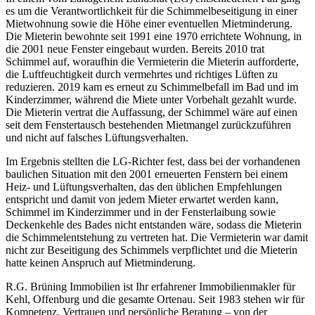
es um die Verantwortlichkeit für die Schimmelbeseitigung in einer
Mietwohnung sowie die Höhe einer eventuellen Mietminderung.
Die Mieterin bewohnte seit 1991 eine 1970 errichtete Wohnung, in
die 2001 neue Fenster eingebaut wurden. Bereits 2010 trat
Schimmel auf, woraufhin die Vermieterin die Mieterin aufforderte,
die Luftfeuchtigkeit durch vermehrtes und richtiges Lüften zu
reduzieren. 2019 kam es erneut zu Schimmelbefall im Bad und im
Kinderzimmer, während die Miete unter Vorbehalt gezahlt wurde.
Die Mieterin vertrat die Auffassung, der Schimmel wäre auf einen
seit dem Fenstertausch bestehenden Mietmangel zurückzuführen
und nicht auf falsches Lüftungsverhalten.
Im Ergebnis stellten die LG-Richter fest, dass bei der vorhandenen
baulichen Situation mit den 2001 erneuerten Fenstern bei einem
Heiz- und Lüftungsverhalten, das den üblichen Empfehlungen
entspricht und damit von jedem Mieter erwartet werden kann,
Schimmel im Kinderzimmer und in der Fensterlaibung sowie
Deckenkehle des Bades nicht entstanden wäre, sodass die Mieterin
die Schimmelentstehung zu vertreten hat. Die Vermieterin war damit
nicht zur Beseitigung des Schimmels verpflichtet und die Mieterin
hatte keinen Anspruch auf Mietminderung.
R.G. Brüning Immobilien ist Ihr erfahrener Immobilienmakler für
Kehl, Offenburg und die gesamte Ortenau. Seit 1983 stehen wir für
Kompetenz, Vertrauen und persönliche Beratung – von der