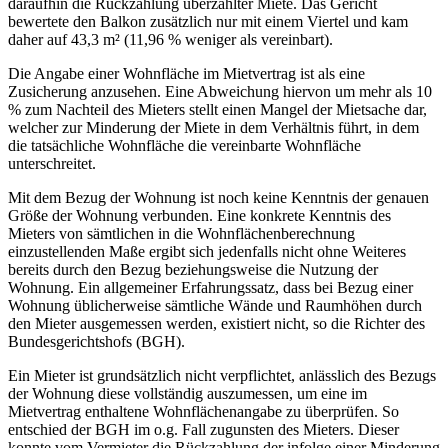
daraufhin die Rückzahlung überzahlter Miete. Das Gericht
bewertete den Balkon zusätzlich nur mit einem Viertel und kam
daher auf 43,3 m² (11,96 % weniger als vereinbart).
Die Angabe einer Wohnfläche im Mietvertrag ist als eine
Zusicherung anzusehen. Eine Abweichung hiervon um mehr als 10
% zum Nachteil des Mieters stellt einen Mangel der Mietsache dar,
welcher zur Minderung der Miete in dem Verhältnis führt, in dem
die tatsächliche Wohnfläche die vereinbarte Wohnfläche
unterschreitet.
Mit dem Bezug der Wohnung ist noch keine Kenntnis der genauen
Größe der Wohnung verbunden. Eine konkrete Kenntnis des
Mieters von sämtlichen in die Wohnflächenberechnung
einzustellenden Maße ergibt sich jedenfalls nicht ohne Weiteres
bereits durch den Bezug beziehungsweise die Nutzung der
Wohnung. Ein allgemeiner Erfahrungssatz, dass bei Bezug einer
Wohnung üblicherweise sämtliche Wände und Raumhöhen durch
den Mieter ausgemessen werden, existiert nicht, so die Richter des
Bundesgerichtshofs (BGH).
Ein Mieter ist grundsätzlich nicht verpflichtet, anlässlich des Bezugs
der Wohnung diese vollständig auszumessen, um eine im
Mietvertrag enthaltene Wohnflächenangabe zu überprüfen. So
entschied der BGH im o.g. Fall zugunsten des Mieters. Dieser
konnte vom Vermieter die Rückzahlung der infolge einer Minderung