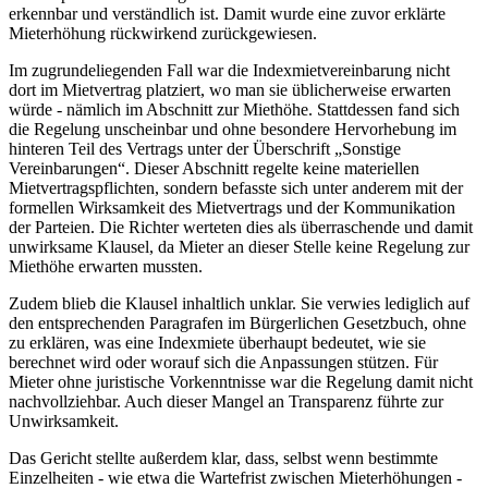
erkennbar und verständlich ist. Damit wurde eine zuvor erklärte
Mieterhöhung rückwirkend zurückgewiesen.
Im zugrundeliegenden Fall war die Indexmietvereinbarung nicht
dort im Mietvertrag platziert, wo man sie üblicherweise erwarten
würde - nämlich im Abschnitt zur Miethöhe. Stattdessen fand sich
die Regelung unscheinbar und ohne besondere Hervorhebung im
hinteren Teil des Vertrags unter der Überschrift „Sonstige
Vereinbarungen“. Dieser Abschnitt regelte keine materiellen
Mietvertragspflichten, sondern befasste sich unter anderem mit der
formellen Wirksamkeit des Mietvertrags und der Kommunikation
der Parteien. Die Richter werteten dies als überraschende und damit
unwirksame Klausel, da Mieter an dieser Stelle keine Regelung zur
Miethöhe erwarten mussten.
Zudem blieb die Klausel inhaltlich unklar. Sie verwies lediglich auf
den entsprechenden Paragrafen im Bürgerlichen Gesetzbuch, ohne
zu erklären, was eine Indexmiete überhaupt bedeutet, wie sie
berechnet wird oder worauf sich die Anpassungen stützen. Für
Mieter ohne juristische Vorkenntnisse war die Regelung damit nicht
nachvollziehbar. Auch dieser Mangel an Transparenz führte zur
Unwirksamkeit.
Das Gericht stellte außerdem klar, dass, selbst wenn bestimmte
Einzelheiten - wie etwa die Wartefrist zwischen Mieterhöhungen -