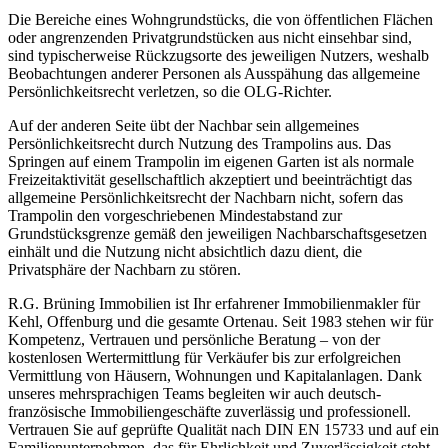
Die Bereiche eines Wohngrundstücks, die von öffentlichen Flächen
oder angrenzenden Privatgrundstücken aus nicht einsehbar sind,
sind typischerweise Rückzugsorte des jeweiligen Nutzers, weshalb
Beobachtungen anderer Personen als Ausspähung das allgemeine
Persönlichkeitsrecht verletzen, so die OLG-Richter.
Auf der anderen Seite übt der Nachbar sein allgemeines
Persönlichkeitsrecht durch Nutzung des Trampolins aus. Das
Springen auf einem Trampolin im eigenen Garten ist als normale
Freizeitaktivität gesellschaftlich akzeptiert und beeinträchtigt das
allgemeine Persönlichkeitsrecht der Nachbarn nicht, sofern das
Trampolin den vorgeschriebenen Mindestabstand zur
Grundstücksgrenze gemäß den jeweiligen Nachbarschaftsgesetzen
einhält und die Nutzung nicht absichtlich dazu dient, die
Privatsphäre der Nachbarn zu stören.
R.G. Brüning Immobilien ist Ihr erfahrener Immobilienmakler für
Kehl, Offenburg und die gesamte Ortenau. Seit 1983 stehen wir für
Kompetenz, Vertrauen und persönliche Beratung – von der
kostenlosen Wertermittlung für Verkäufer bis zur erfolgreichen
Vermittlung von Häusern, Wohnungen und Kapitalanlagen. Dank
unseres mehrsprachigen Teams begleiten wir auch deutsch-
französische Immobiliengeschäfte zuverlässig und professionell.
Vertrauen Sie auf geprüfte Qualität nach DIN EN 15733 und auf ein
Familienunternehmen, das für Ehrlichkeit und Zuverlässigkeit steht.