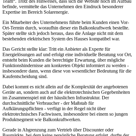
Team“. Trotz des Hinweises, dass sich die Website noch im Aufbau
befinde, vermittelte das Unternehmen den Eindruck besonderer
Expertise im Bereich Solarenergie.
Ein Mitarbeiter des Unternehmens führte beim Kunden einen Vor-
Ort-Termin durch, woraufhin dieser ein Balkonkraftwerk bestellte.
Später stellte sich jedoch heraus, dass die Anlage nicht mit dem
bestehenden elektrischen System des Hauses kompatibel war.
Das Gericht stellte klar: Tritt ein Anbieter als Experte für
Energielösungen auf und erfolgt eine individuelle Beratung vor Ort,
entsteht beim Kunden die berechtigte Erwartung, über mögliche
Funktionshindernisse am konkreten Objekt informiert zu werden -
insbesondere dann, wenn diese von wesentlicher Bedeutung für die
Kaufentscheidung sind.
Dabei kommt es nicht allein auf die Komplexität der angebotenen
Geräte an, sondern auch auf die elektrotechnischen Gegebenheiten
im Zusammenspiel mit der häuslichen Infrastruktur. Der
durchschnittliche Verbraucher - der Maßstab für
Aufklärungspflichten - verfügt in der Regel nicht über
elektrotechnisches Fachwissen, insbesondere bei einem so jungen
Produktsegment wie Balkonkraftwerken.
Gerade in Abgrenzung zum Vertrieb über Discounter oder
Baumärkte, bei dem keine persönliche Beratung erfolgt, durfte der