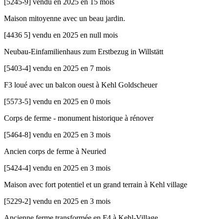
[
5245-9
]
vendu en 2025 en 15 mois
Maison mitoyenne avec un beau jardin.
[
4436 5
]
vendu en 2025 en null mois
Neubau-Einfamilienhaus zum Erstbezug in Willstätt
[
5403-4
]
vendu en 2025 en 7 mois
F3 loué avec un balcon ouest à Kehl Goldscheuer
[
5573-5
]
vendu en 2025 en 0 mois
Corps de ferme - monument historique à rénover
[
5464-8
]
vendu en 2025 en 3 mois
Ancien corps de ferme à Neuried
[
5424-4
]
vendu en 2025 en 3 mois
Maison avec fort potentiel et un grand terrain à Kehl village
[
5229-2
]
vendu en 2025 en 3 mois
Ancienne ferme transformée en F4 à Kehl-Village