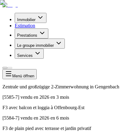
Immobilier
Estimation
Prestations
Le groupe immobilier
Services
Menü
öffnen
Zentrale und großzügige 2-Zimmerwohnung in Gengenbach
[
5585-7
]
vendu en 2026 en 3 mois
F3 avec balcon et loggia à Offenbourg-Est
[
5584-7
]
vendu en 2026 en 6 mois
F3 de plain pied avec terrasse et jardin privatif