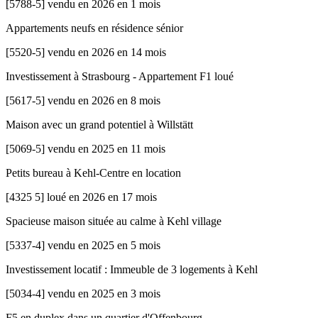
[
5788-5
]
vendu en 2026 en 1 mois
Appartements neufs en résidence sénior
[
5520-5
]
vendu en 2026 en 14 mois
Investissement à Strasbourg - Appartement F1 loué
[
5617-5
]
vendu en 2026 en 8 mois
Maison avec un grand potentiel à Willstätt
[
5069-5
]
vendu en 2025 en 11 mois
Petits bureau à Kehl-Centre en location
[
4325 5
]
loué en 2026 en 17 mois
Spacieuse maison située au calme à Kehl village
[
5337-4
]
vendu en 2025 en 5 mois
Investissement locatif : Immeuble de 3 logements à Kehl
[
5034-4
]
vendu en 2025 en 3 mois
F5 en duplex dans un quartier d'Offenbourg