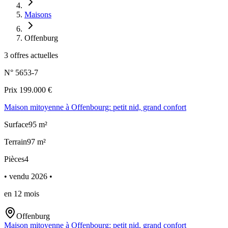
Maisons
Offenburg
3
offres actuelles
N°
5653-7
Prix
199.000
€
Maison mitoyenne à Offenbourg: petit nid, grand confort
Surface
95
m²
Terrain
97
m²
Pièces
4
•
vendu
2026
•
en
12
mois
Offenburg
Maison mitoyenne à Offenbourg: petit nid, grand confort