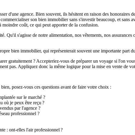
sser d'une agence. Bien souvent, ils hésitent en raison des honoraires d
ut commercialiser son bien immobilier sans s'investir beaucoup, et sans 
 moindre coût, ce qui peut apporter de la confusion.
lité. Qu'il s'agisse de notre alimentation, nos vêtements, nos assurance
ropre bien immobilier, qui représenterait souvent une importante part d
parer gratuitement ? Accepteriez-vous de préparer un voyage si l'on vou
inement pas. Appliquez donc la même logique pour la mise en vente de vot
 bien, posez-vous ces questions avant de faire votre choix :
mplantée sur le marché ?
u où je peux être reçu ?
 vendus par l'agence ?
réseau professionnel ?
e : ont-elles l'air professionnel ?